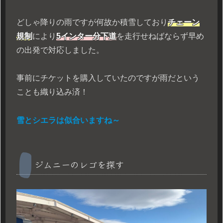
どしゃ降りの雨ですが何故か積雪しており
チェーン
規制
により
5インター分下道
を走行せねばならず早め
の出発で対応しました。
事前にチケットを購入していたのですが雨だという
ことも織り込み済！
雪と
シエラ
は似合いますね～
ジムニーのレゴを探す