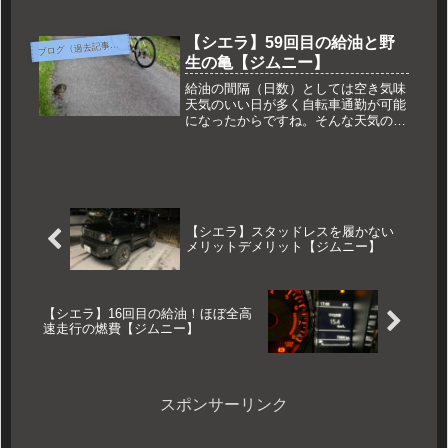
けたほうがいいのではないかと思いま
すが新型であることには変わりませ
ん。ＪＢ23は10型まで生産されていた
【シエラ】59回目の給油と野
ブ
ログ（過去記事一覧）
ということでマニアック拘りのある方
生の亀【ジムニー】
は希望の型式を探すだけでも一苦労で
す。
給油の間隔（日数）としては空き気味
天気のいい日が多く自転車通勤が可能
になったからですね。そんな天気の良
い日に自転車で通勤中ゴミにしてはで
かいなと思って通り過ぎようとしたら
まさかの亀
【シエラ】スタッドレスを履かない
メリットデメリット【ジムニー】
【シエラ】16回目の給油！ほぼ全高
速走行の燃費【ジムニー】
スポンサーリンク