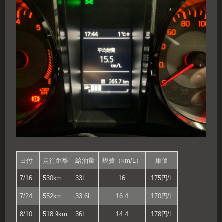
日付
走行距離
給油量
燃費（km/L）
単価
7/16
530km
33L
16
175円/L
7/24
552km
33.6L
16.4
170円/L
8/10
518.9km
36L
14.4
178円/L