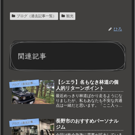
ブログ（過去記事一覧）
観光
ひろ
関連記事
【シエラ】名もなき林道の個
ブ
ログ（過去記事一覧）
人的リターンポイント
最近めっきり林道ばかり走るようにな
りましたが、私もあなたも不安な共通
点は一緒だと思います。「ここ入って
いいの？」です。何でもかんでもネッ
トで調べれば答えのようなものにたど
り着ける世の中ですが、林道に関して
長野市のおすすめパーソナル
ブ
ログ（過去記事一覧）
はそれぞれの場所にもよるというのも
ジム
ありますしなんとも曖昧です。
今回は昨今急激に需要が拡大している