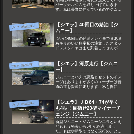
パーソナルジムを取り上げていきま
す。私は長野に住んでいるのでジムに
行くとなれば現実的に長野一択そこで
長野市よりE9th PRIVATE GYMをご
紹介したいと思います。
【シエラ】40回目の給油【ジ
ブ
ログ（過去記事一覧）
ムニー】
ついに40回目の給油という事でまあま
あキリのいい数字私の注文したスタッ
ドレスタイヤはまだ到着しませんがち
ゃんと届くのだろうか・・・最近の副
業ブームでAmazonの品質が異常に劣
化していると感じる今日この頃ですが
【シエラ】河原走行【ジムニ
ブ
ログ（過去記事一覧）
ちゃんとしたショップから購入してい
ー】
れば何も心配することはないと自分に
言い聞かせています＾＾；
ジムニーといえば悪路とセットのイメ
ージはありますが多くのユーザーは普
通の道を普通に走ります。私も例に漏
れず通常の舗装路を99.9％走ります。
しかし悪路を走るていの車のカッコよ
さったらないですよね。
【シエラ】ＪＢ64・74が早く
ブ
ログ（過去記事一覧）
も4型！目指せ20型マイナーチ
ェンジ【ジムニー】
新型ジムニー・ジムニーシエラといえ
どももう発表から5年が経過しまし
た。もはや新型ではなく現行の、と付