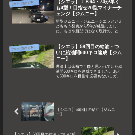
いますが私の使用目的としてはプリセ
【シエラ】ＪＢ64・74が早く
ブ
ログ（過去記事一覧）
ットの切り替え（4～8？）なのでこれ
も4型！目指せ20型マイナーチ
で目的は果たせそうです。
ェンジ【ジムニー】
新型ジムニー・ジムニーシエラといえ
どももう発表から5年が経過しまし
た。もはや新型ではなく現行の、と付
けたほうがいいのではないかと思いま
すが新型であることには変わりませ
ん。ＪＢ23は10型まで生産されていた
【シエラ】58回目の給油・つ
ブ
ログ（過去記事一覧）
ということでマニアック拘りのある方
いに給油間600キロ達成【ジム
は希望の型式を探すだけでも一苦労で
ニー】
す。
理論上は余裕で可能と思われていた給
油間600キロを達成できました。あえ
て600キロを目指す必要もないしガソ
リンスタンドの位置やタイミングで微
妙に届かないのはありますが今回は巡
り合わせがよく（？）
【シエラ】56回目の給油【ジムニ
ー】
【シエラ】58回目の給油・ついに給