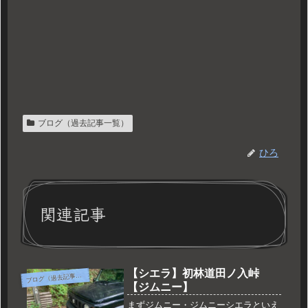
ブログ（過去記事一覧）
ひろ
関連記事
【シエラ】初林道田ノ入峠
ブ
ログ（過去記事一覧）
【ジムニー】
まずジムニー・ジムニーシエラといえ