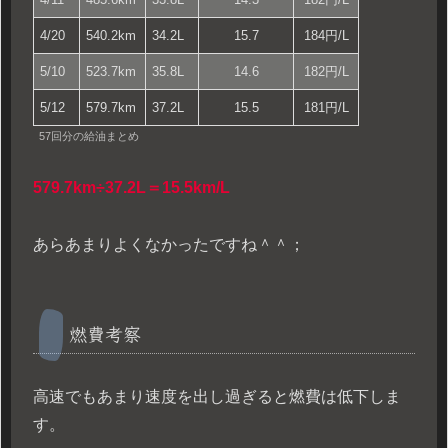
4/20
540.2km
34.2L
15.7
184円/L
5/10
523.7km
35.8L
14.6
182円/L
5/12
579.7km
37.2L
15.5
181円/L
57回分の給油まとめ
579.7km÷37.2L＝15.5km/L
あらあまりよくなかったですね＾＾；
燃費考察
高速でもあまり速度を出し過ぎると燃費は低下しま
す。