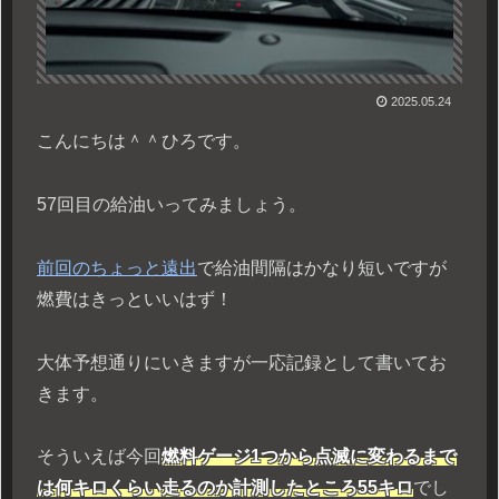
2025.05.24
こんにちは＾＾ひろです。
57回目の給油いってみましょう。
前回のちょっと遠出
で給油間隔はかなり短いですが
燃費はきっといいはず！
大体予想通りにいきますが一応記録として書いてお
きます。
そういえば今回
燃料ゲージ1つから点滅に変わるまで
は何キロくらい走るのか計測したところ55キロ
でし