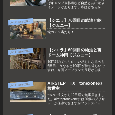
ばキャンプや林道など自然と共に遊ぶ
イメージがあります。私はどちらかと
いうと森や林には行かずにあたかも悪
路を走りそうな見た目をして舗装路し
か走らないジムニーシエラを目指して
【シエラ】70回目の給油と蛇
ブ
ログ（過去記事一覧）
いました。
【ジムニー】
蛇ガチャ当たり！
【シエラ】60回目の給油と宙
ブ
ログ（過去記事一覧）
ドーム神岡【ジムニー】
10回刻みでキリのいい感じになるのも
6回目こうなると100回が待ち遠しいで
すね。今回ノープランで長野から岐阜
（安房トンネル経由）そして富山～新
潟を経由して戻ってくるドライブして
きました。
AIRSTEP TX tonexoneの
ブ
ログ（過去記事一覧）
救世主
ついに注文から12日経て無事届きまし
た。airsteptonexoneには20個のプリセ
ットが保存できますがフットスイッチ
が1つしかない関係上A/Bの切り替え
がメイン20個使う事ってまあ無いと思