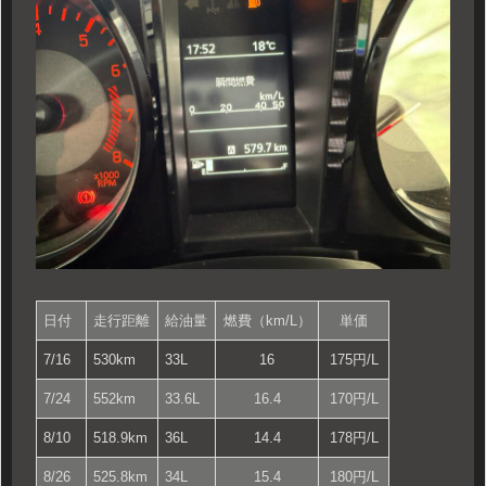
日付
走行距離
給油量
燃費（km/L）
単価
7/16
530km
33L
16
175円/L
7/24
552km
33.6L
16.4
170円/L
8/10
518.9km
36L
14.4
178円/L
8/26
525.8km
34L
15.4
180円/L